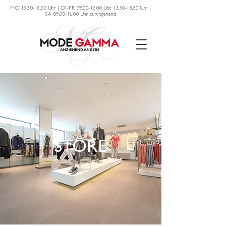
MO
13.30-18.30
Uhr | DI-FR
09.00-12.00
Uhr,
13.30-18.30
Uhr |
SA
09.00-16.00
Uhr durchgehend
STORE