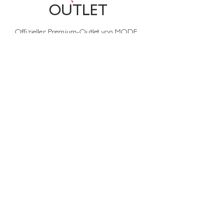
OUTLET
Offizieller Premium-Outlet von MODE
GAMMA – Entdecke exklusive
Premium-Marken mit bis zu 70% Rabatt!
Jede Woche warten neue Einzelstücke
auf Dich – beste Qualität zu
unschlagbaren Preisen.
Mehr erfahren:
OUTLET MODE GAMMA