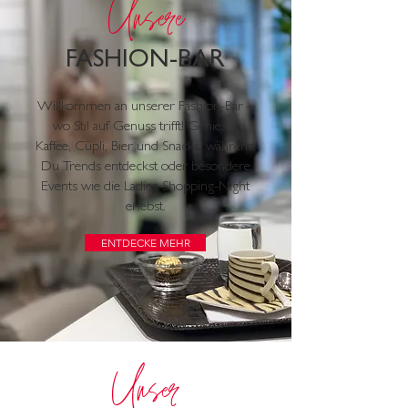
Unsere
FASHION-BAR
Willkommen an unserer Fashion-Bar –
wo Stil auf Genuss trifft! Geniesse
Kaffee, Cüpli, Bier und Snacks, während
Du Trends entdeckst oder besondere
Events wie die Ladies-Shopping-Night
erlebst.
ENTDECKE MEHR
Unser